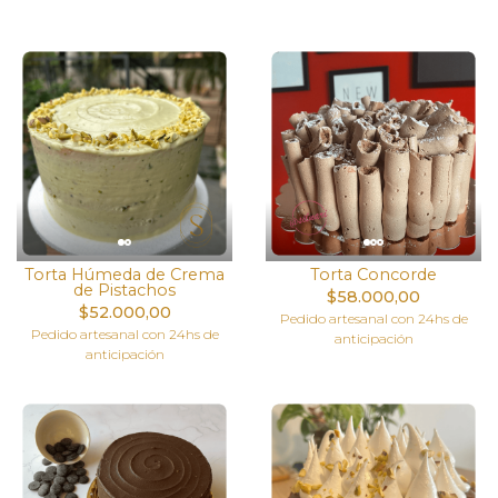
Torta Húmeda de Crema
Torta Concorde
de Pistachos
$58.000,00
$52.000,00
Pedido artesanal con 24hs de
Pedido artesanal con 24hs de
anticipación
anticipación