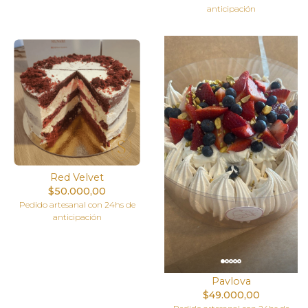
anticipación
Red Velvet
$50.000,00
Pedido artesanal con 24hs de
anticipación
Pavlova
$49.000,00