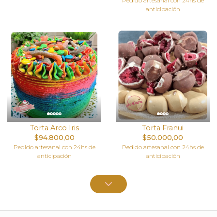
Pedido artesanal con 24hs de
anticipación
Torta Arco Iris
Torta Franui
$94.800,00
$50.000,00
Pedido artesanal con 24hs de
Pedido artesanal con 24hs de
anticipación
anticipación