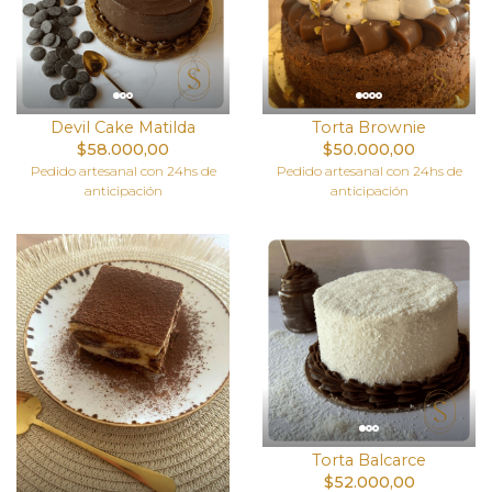
Devil Cake Matilda
Torta Brownie
$58.000,00
$50.000,00
Pedido artesanal con 24hs de
Pedido artesanal con 24hs de
anticipación
anticipación
Torta Balcarce
$52.000,00