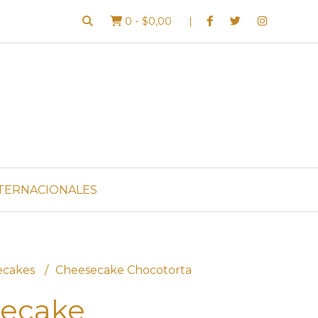
0
-
$0,00
TERNACIONALES
ecakes
Cheesecake Chocotorta
ecake