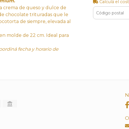
remium.
Calculá el cos
na crema de queso y dulce de
de chocolate trituradas que le
cotorta de siempre, elevada al
 en molde de 22 cm. Ideal para
oordiná fecha y horario de
N
C